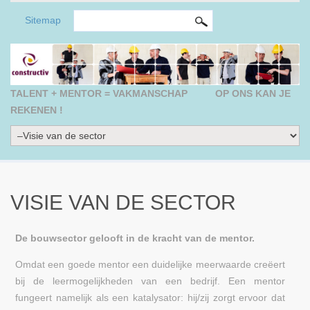
ZOEKVELD
Search this site
Sitemap
TALENT + MENTOR = VAKMANSCHAP
OP ONS KAN JE
REKENEN !
VISIE VAN DE SECTOR
De bouwsector gelooft in de kracht van de mentor.
Omdat een goede mentor een duidelijke meerwaarde creëert
bij de leermogelijkheden van een bedrijf. Een mentor
fungeert namelijk als een katalysator: hij/zij zorgt ervoor dat