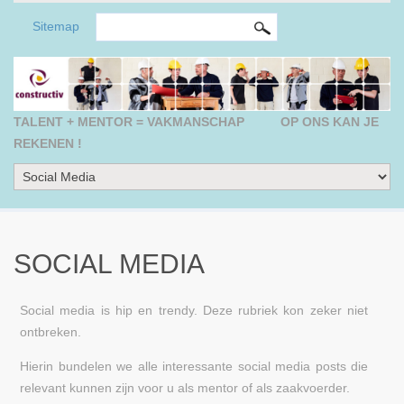
ZOEKVELD
Search this site
Sitemap
TALENT + MENTOR = VAKMANSCHAP
OP ONS KAN JE
REKENEN !
SOCIAL MEDIA
Social media is hip en trendy. Deze rubriek kon zeker niet
ontbreken.
Hierin bundelen we alle interessante social media posts die
relevant kunnen zijn voor u als mentor of als zaakvoerder.