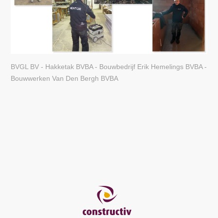
BVGL BV - Hakketak BVBA - Bouwbedrijf Erik Hemelings BVBA -
Bouwwerken Van Den Bergh BVBA