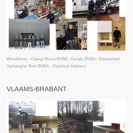
Woodstoxx - Claeys Bouw BVBA - Duralu BVBA - Dakwerken
Verhaeghe Rino BVBA - Clairhout Interieur
VLAAMS-BRABANT