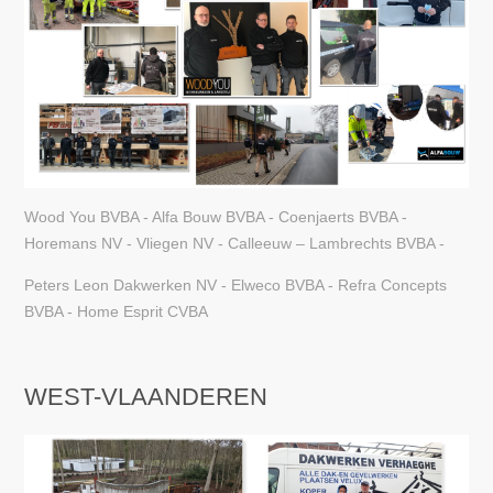
Wood You BVBA - Alfa Bouw BVBA - Coenjaerts BVBA -
Horemans NV - Vliegen NV - Calleeuw – Lambrechts BVBA -
Peters Leon Dakwerken NV - Elweco BVBA - Refra Concepts
BVBA - Home Esprit CVBA
WEST-VLAANDEREN