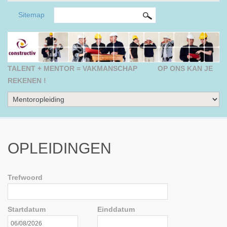
ZOEKVELD
Search this site
Sitemap
TALENT + MENTOR = VAKMANSCHAP
OP ONS KAN JE
REKENEN !
OPLEIDINGEN
Trefwoord
Startdatum
Einddatum
Startdatum
Datum
Einddatum
Datum