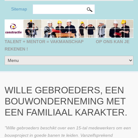
ZOEKVELD
Search this site
Sitemap
TALENT + MENTOR = VAKMANSCHAP
OP ONS KAN JE
REKENEN !
WILLE GEBROEDERS, EEN
BOUWONDERNEMING MET
EEN FAMILIAAL KARAKTER.
"Wille gebroeders beschikt over een 15-tal medewerkers om een
bouwproject in goede banen te leiden. Vanzelfsprekend