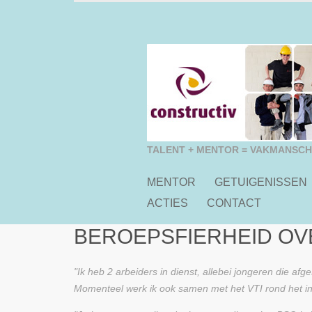
TALENT + MENTOR = VAKMANSC
MENTOR
GETUIGENISSEN
ACTIES
CONTACT
BEROEPSFIERHEID O
"Ik heb 2 arbeiders in dienst, allebei jongeren die af
Momenteel werk ik ook samen met het VTI rond het inpl