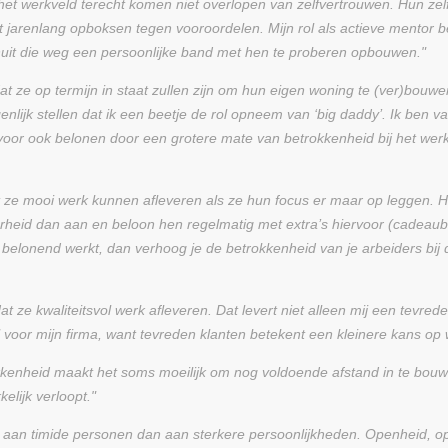
 het werkveld terecht komen niet overlopen van zelfvertrouwen. Hun zelf
jarenlang opboksen tegen vooroordelen. Mijn rol als actieve mentor be
nuit die weg een persoonlijke band met hen te proberen opbouwen."
dat ze op termijn in staat zullen zijn om hun eigen woning te (ver)bouw
igenlijk stellen dat ik een beetje de rol opneem van ‘big daddy’. Ik ben 
ervoor ook belonen door een grotere mate van betrokkenheid bij het wer
t ze mooi werk kunnen afleveren als ze hun focus er maar op leggen. H
rheid dan aan en beloon hen regelmatig met extra’s hiervoor (cadeaubon
elonend werkt, dan verhoog je de betrokkenheid van je arbeiders bij d
t ze kwaliteitsvol werk afleveren. Dat levert niet alleen mij een tevre
l voor mijn firma, want tevreden klanten betekent een kleinere kans op
kenheid maakt het soms moeilijk om nog voldoende afstand in te bouwe
elijk verloopt."
r aan timide personen dan aan sterkere persoonlijkheden. Openheid, op