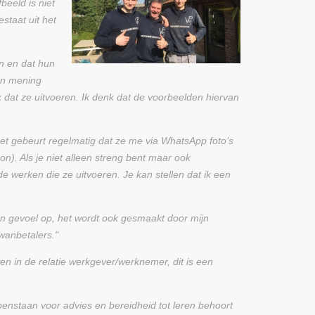
beeld is niet
staat uit het
en en dat hun
van mening
k dat ze uitvoeren. Ik denk dat de voorbeelden hiervan
et gebeurt regelmatig dat ze me via WhatsApp foto’s
). Als je niet alleen streng bent maar ook
e werken die ze uitvoeren. Je kan stellen dat ik een
den gevoel op, het wordt ook gesmaakt door mijn
 wanbetalers."
n in de relatie werkgever/werknemer, dit is een
enstaan voor advies en bereidheid tot leren behoort