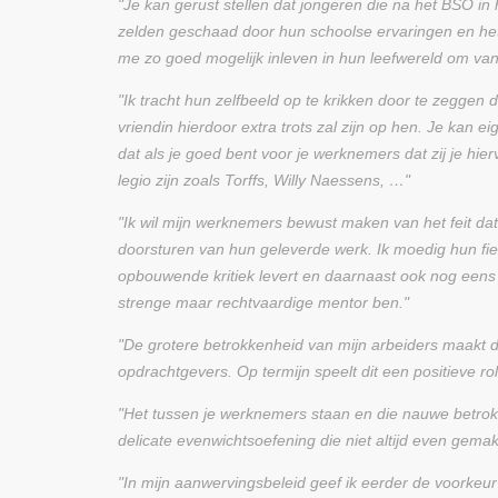
"Je kan gerust stellen dat jongeren die na het BSO in
zelden geschaad door hun schoolse ervaringen en het 
me zo goed mogelijk inleven in hun leefwereld om va
"Ik tracht hun zelfbeeld op te krikken door te zeggen 
vriendin hierdoor extra trots zal zijn op hen. Je kan e
dat als je goed bent voor je werknemers dat zij je hi
legio zijn zoals Torffs, Willy Naessens, …"
"Ik wil mijn werknemers bewust maken van het feit da
doorsturen van hun geleverde werk. Ik moedig hun fie
opbouwende kritiek levert en daarnaast ook nog eens b
strenge maar rechtvaardige mentor ben."
"De grotere betrokkenheid van mijn arbeiders maakt da
opdrachtgevers. Op termijn speelt dit een positieve ro
"Het tussen je werknemers staan en die nauwe betrok
delicate evenwichtsoefening die niet altijd even gemakk
"In mijn aanwervingsbeleid geef ik eerder de voorkeu