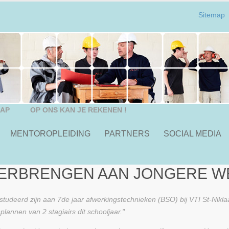
Sitemap
HAP
OP ONS KAN JE REKENEN !
MENTOROPLEIDING
PARTNERS
SOCIAL MEDIA
VERBRENGEN AAN JONGERE 
gestudeerd zijn aan 7de jaar afwerkingstechnieken (BSO) bij VTI St-Nikla
annen van 2 stagiairs dit schooljaar."