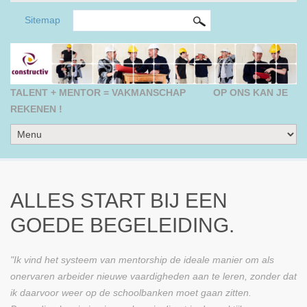
ZOEKVELD
Search this site
Sitemap
TALENT + MENTOR = VAKMANSCHAP
OP ONS KAN JE
REKENEN !
ALLES START BIJ EEN
GOEDE BEGELEIDING.
"Ik vind het systeem van mentorship de ideale manier om als
onervaren arbeider nieuwe vaardigheden aan te leren, zonder dat
ik daarvoor weer op de schoolbanken moet gaan zitten.