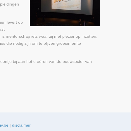
pleidingen
gen levert op
ast
s mentorschap iets waar zij met plezier op inzetten,
 die nodig zijn om te blijven groeien en te
eentje bij aan het creëren van de bouwsector van
iv.be
|
disclaimer