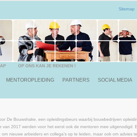
Sitemap
HAP
OP ONS KAN JE REKENEN !
MENTOROPLEIDING
PARTNERS
SOCIAL MEDIA
oor De Bouwshake, een opleidingsbeurs waarbij bouwbedrijven opleidin
ie van 2017 werden voor het eerst ook de mentoren mee uitgenodigd. 
: om nieuwe arbeiders en collega’s op te leiden, maar ook om advies te