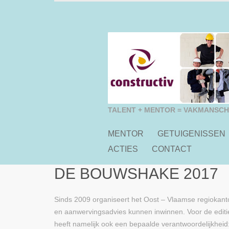
TALENT + MENTOR = VAKMANSC
MENTOR
GETUIGENISSEN
ACTIES
CONTACT
DE BOUWSHAKE 2017
Sinds 2009 organiseert het Oost – Vlaamse regiokant
en aanwervingsadvies kunnen inwinnen. Voor de edit
heeft namelijk ook een bepaalde verantwoordelijkheid